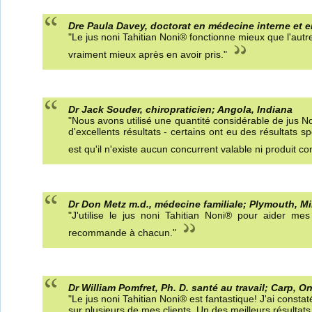
Dre Paula Davey, doctorat en médecine interne et 
"Le jus noni Tahitian Noni® fonctionne mieux que l'autr
vraiment mieux après en avoir pris."
Dr Jack Souder, chiropraticien; Angola, Indiana
"Nous avons utilisé une quantité considérable de jus N
d'excellents résultats - certains ont eu des résultats 
est qu'il n'existe aucun concurrent valable ni produit c
Dr Don Metz m.d., médecine familiale; Plymouth, M
"J'utilise le jus noni Tahitian Noni® pour aider mes
recommande à chacun."
Dr William Pomfret, Ph. D. santé au travail; Carp, O
"Le jus noni Tahitian Noni® est fantastique! J'ai const
sur plusieurs de mes clients. Un des meilleurs résult