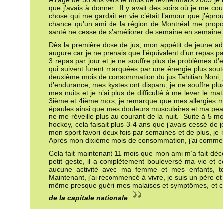
A l’âge de 38 ans vers le mois de février/mars 2003 je 
que j’avais à donner. Il y avait des soirs où je me co
chose qui me gardait en vie c’était l’amour que j’éprou
chance qu’un ami de la région de Montréal me propos
santé ne cesse de s’améliorer de semaine en semaine.
Dès la première dose de jus, mon appétit de jeune a
augure car je ne prenais que l’équivalent d’un repas 
3 repas par jour et je ne souffre plus de problèmes d
qui suivent furent marquées par une énergie plus sout
deuxième mois de consommation du jus Tahitian Noni, j
d’endurance, mes kystes ont disparu, je ne souffre pl
mes nuits et je n’ai plus de difficulté à me lever le m
3ième et 4ième mois, je remarque que mes allergies me 
épaules ainsi que mes douleurs musculaires et ma peau
ne me réveille plus au courant de la nuit. Suite à 5 
hockey, cela faisait plus 3-4 ans que j’avais cessé de
mon sport favori deux fois par semaines et de plus, je
Après mon dixième mois de consommation, j’ai commen
Cela fait maintenant 11 mois que mon ami m’a fait déco
petit geste, il a complètement bouleversé ma vie et c
aucune activité avec ma femme et mes enfants, t
Maintenant, j’ai recommencé à vivre, je suis un père et 
même presque guéri mes malaises et symptômes, et
de la capitale nationale