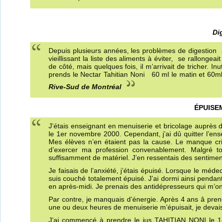
Di
Depuis plusieurs années, les problèmes de digestion
vieillissant la liste des aliments à éviter, se rallongea
de côté, mais quelques fois, il m’arrivait de tricher. 
prends le Nectar Tahitian Noni 60 ml le matin et 60m
Rive-Sud de Montréal
ÉPUISE
J’étais enseignant en menuiserie et bricolage auprès d
le 1er novembre 2000. Cependant, j’ai dû quitter l’
Mes élèves n’en étaient pas la cause. Le manque cr
d’exercer ma profession convenablement. Malgré tou
suffisamment de matériel. J’en ressentais des sentimen
Je faisais de l’anxiété, j’étais épuisé. Lorsque le mé
suis couché totalement épuisé. J’ai dormi ainsi pendan
en après-midi. Je prenais des antidépresseurs qui m’o
Par contre, je manquais d’énergie. Après 4 ans â prendr
une ou deux heures de menuiserie m’épuisait, je deva
J’ai commencé à prendre le jus TAHITIAN NONI le 18 