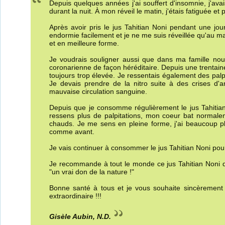
Depuis quelques années j'ai souffert d'insomnie, j'avais
durant la nuit. À mon réveil le matin, j'étais fatiguée et
Après avoir pris le jus Tahitian Noni pendant une jo
endormie facilement et je ne me suis réveillée qu'au ma
et en meilleure forme.
Je voudrais souligner aussi que dans ma famille nous
coronarienne de façon héréditaire. Depuis une trentai
toujours trop élevée. Je ressentais également des palpi
Je devais prendre de la nitro suite à des crises d'
mauvaise circulation sanguine.
Depuis que je consomme régulièrement le jus Tahitian 
ressens plus de palpitations, mon coeur bat normale
chauds. Je me sens en pleine forme, j'ai beaucoup plu
comme avant.
Je vais continuer à consommer le jus Tahitian Noni pour
Je recommande à tout le monde ce jus Tahitian Noni q
"un vrai don de la nature !"
Bonne santé à tous et je vous souhaite sincèrement 
extraordinaire !!!
Gisèle Aubin, N.D.