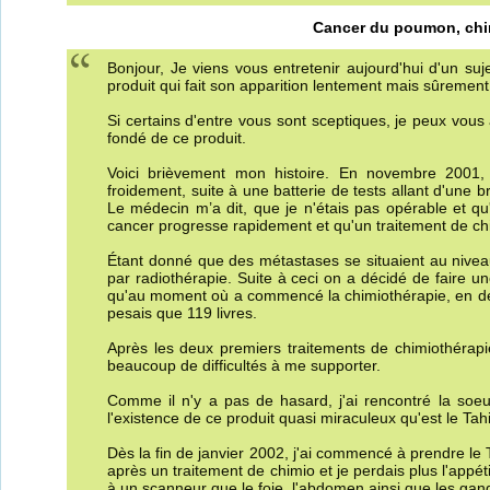
Cancer du poumon, chim
Bonjour, Je viens vous entretenir aujourd'hui d'un suj
produit qui fait son apparition lentement mais sûrement
Si certains d'entre vous sont sceptiques, je peux vou
fondé de ce produit.
Voici brièvement mon histoire. En novembre 200
froidement, suite à une batterie de tests allant d'une
Le médecin m’a dit, que je n'étais pas opérable et qu'
cancer progresse rapidement et qu'un traitement de ch
Étant donné que des métastases se situaient au nivea
par radiothérapie. Suite à ceci on a décidé de faire u
qu'au moment où a commencé la chimiothérapie, en décem
pesais que 119 livres.
Après les deux premiers traitements de chimiothérapie,
beaucoup de difficultés à me supporter.
Comme il n'y a pas de hasard, j'ai rencontré la soeur
l'existence de ce produit quasi miraculeux qu'est le Tahi
Dès la fin de janvier 2002, j'ai commencé à prendre l
après un traitement de chimio et je perdais plus l'appé
à un scanneur que le foie, l'abdomen ainsi que les ga