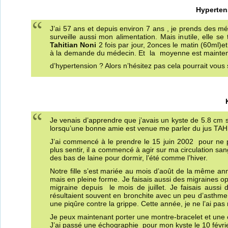
Hypertens
J’ai 57 ans et depuis environ 7 ans , je prends des m
surveille aussi mon alimentation. Mais inutile, elle
Tahitian Noni
2 fois par jour, 2onces le matin (60ml)
à la demande du médecin. Et la moyenne est mainten
d’hypertension ? Alors n’hésitez pas cela pourrait vous
Je venais d’apprendre que j’avais un kyste de 5.8 cm sur
lorsqu’une bonne amie est venue me parler du jus TA
J’ai commencé à le prendre le 15 juin 2002 pour ne pa
plus sentir, il a commencé à agir sur ma circulation san
des bas de laine pour dormir, l’été comme l’hiver.
Notre fille s’est mariée au mois d’août de la même an
mais en pleine forme. Je faisais aussi des migraines op
migraine depuis le mois de juillet. Je faisais aussi 
résultaient souvent en bronchite avec un peu d’asthme
une piqûre contre la grippe. Cette année, je ne l’ai pa
Je peux maintenant porter une montre-bracelet et une
J’ai passé une échographie pour mon kyste le 10 février