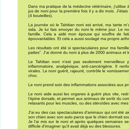
Dans ma pratique de la médecine vétérinaire, j'utilise à 
jus de noni pour la première fois il y a dix mois. J'é
(4 bouteilles).
La journée où le Tahitian noni est arrivé, ma tante m'
sida. Je lui fais envoyer du noni le même jour. Le n
famille. Cela a aidé mon épouse qui souffre de fat
épouvantables. Et cela a aussi soulagé ma propre arth
Les résultats ont été si spectaculaires pour ma famille
pattes". J'ai donné du noni à plus de 2000 animaux et l
Le Tahitian noni n'est pas seulement merveilleux po
inflammatoire, analgésique, anti-cancérigène. Il ren
virales. Le noni guérit, rajeunit, contrôle le vomisseme
choc.
Le noni prend soin des inflammations associées aux probl
Le noni aide aussi les organes à guérir plus vite, re
l'épine dorsale, et permet aux animaux de sortir du com
relaxants pour les muscles, ou des stéroïdes avec me
J'ai eu des cas spectaculaires d'animaux qui ont été ai
son chien avec son auto parce que le chien dormait sou
Je l'ai mis sur le noni et après quelques semaines seu
difficile d'imaginer qu'il avait déjà eu des blessures.