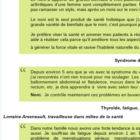
arthritiques d'une femme sont complètement parties. U
pas ramasser un stylo, mais après un mois sur le noni 
Le noni est le seul produit de santé holistique que j'
grande variété de bienfaits que le noni; c'est pourquoi
Je préfère viser la santé et amener mes patients à réa
aide à réaliser cela parce qu'il améliore tous les aspe
à générer la force vitale et ravive l'habileté naturelle 
Syndrome du
Depuis environ 5 ans que je vis avec le syndrome du cô
j’ai rencontrés n’ont rien trouvé pour me soulager. Les
ballonnement abdominal et flatulence, mucus dans l
rectum, etc. je dois apprendre à vivre avec selon leur 
Noni.
Je contrôle maintenant ces problèmes en buvan
Thyroïde, fatigue
Lorraine Arseneault, travailleuse dans milieu de la santé
Dans notre famille nous avons une forte tendance à sou
aussi. Je souffrais de fatigue depuis environ 1 an.
problème de menstruations sérieux: menstruation