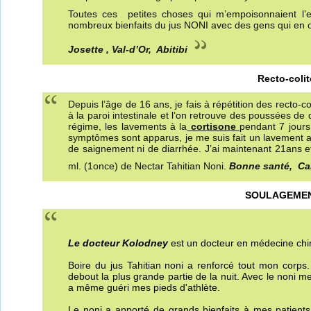
Toutes ces petites choses qui m’empoisonnaient l’e
nombreux bienfaits du jus NONI avec des gens qui en o
Josette , Val-d’Or, Abitibi
Recto-coli
Depuis l’âge de 16 ans, je fais à répétition des recto
à la paroi intestinale et l’on retrouve des poussées de 
régime, les lavements à la
cortisone
pendant 7 jour
symptômes sont apparus, je me suis fait un lavement ave
de saignement ni de diarrhée. J’ai maintenant 21ans et
ml. (1once) de Nectar Tahitian Noni.
Bonne santé, Ca
SOULAGEMEN
Le docteur Kolodney
est un docteur en médecine chi
Boire du jus Tahitian noni a renforcé tout mon corps.
debout la plus grande partie de la nuit. Avec le noni me
a même guéri mes pieds d'athlète.
Le noni a apporté de grands bienfaits à mes patients q