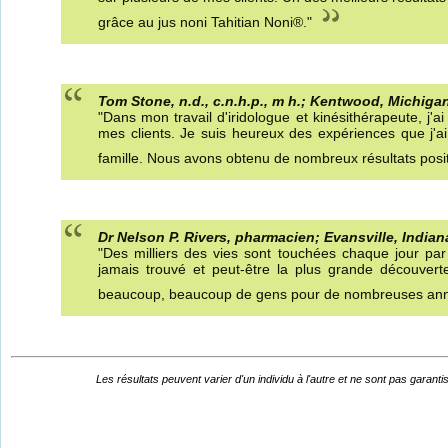
grâce au jus noni Tahitian Noni®."
Tom Stone, n.d., c.n.h.p., m h.; Kentwood, Michiga
"Dans mon travail d'iridologue et kinésithérapeute, j
mes clients. Je suis heureux des expériences que j'ai
famille. Nous avons obtenu de nombreux résultats positi
Dr Nelson P. Rivers, pharmacien; Evansville, Indian
"Des milliers des vies sont touchées chaque jour par l
jamais trouvé et peut-être la plus grande découvert
beaucoup, beaucoup de gens pour de nombreuses anné
Les résultats peuvent varier d'un individu à l'autre et ne sont pas garanti
Les produits Morinda Core présentés
It's Max... Concentrate!
It's Max!
Les cosmétiques Age Defy (en français)
Le scanner TruAge et son
White Space Morinda (en français)
TNI Song.mp4
Documentaire sur Juergen Mandl - CIP
par les fondateurs - sous-titré en
TNI présentation
L'entreprise Tahitian Noni International
TruAge (en français)
Tahitian Noni Origins and Destiny: EU
Les produits Tahitian Noni -Morinda (en
fonctionnement (sous-titré en français)
Morinda - sous-titré en français
français
- Morinda (en français)
French
français)