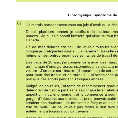
Fibromyalgie, Syndrome de 
J’aimerais partager avec vous ma joie d’avoir eu la cha
Depuis plusieurs années, je souffrais de plusieurs 
pouces. Je suis un sportif invétéré qui aime surtout le
Canada.
Un de mes défauts est celui de vouloir toujours aller
lorsque je pratique les sports. J’ai rarement travaillé s
même temps, entreprenant des semaines de travail de 4
Dès l’âge de 18 ans, j’ai commencé à avoir des maux
un manque d’énergie assez incommodant s’ajouta à mo
voiture. J’en suis sorti intacte (d’apparence) de cet a
pour mon dos fragile et en surplus, il m’occasionne 
pratique des sports pendant 3 longues années.
Malgré les douleurs, j’ai tenté de recommencer gradue
détériorait de petit à petit sans savoir quelle en étai
appétit diminua énormément et je commence à souffri
gorge, d’infections aux oreilles, et je ne pouvais subi
créaient des douleurs. Je me sentais fatigué de plus en
tête de mule. Je ne voulais pas rester à rien faire
entêtement à toujours vouloir travailler.