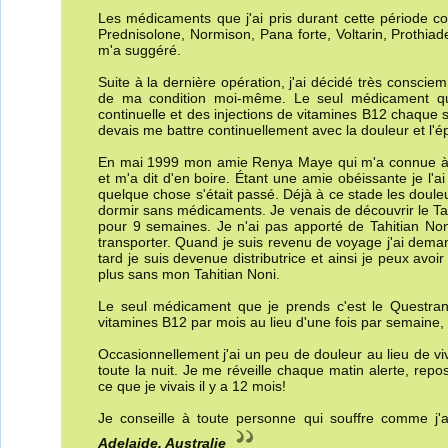
Les médicaments que j'ai pris durant cette période co
Prednisolone, Normison, Pana forte, Voltarin, Prothiad
m'a suggéré.
Suite à la dernière opération, j'ai décidé très consc
de ma condition moi-même. Le seul médicament que 
continuelle et des injections de vitamines B12 chaque
devais me battre continuellement avec la douleur et l'é
En mai 1999 mon amie Renya Maye qui m'a connue à tr
et m'a dit d'en boire. Étant une amie obéissante je l
quelque chose s'était passé. Déjà à ce stade les douleu
dormir sans médicaments. Je venais de découvrir le Tah
pour 9 semaines. Je n'ai pas apporté de Tahitian Noni
transporter. Quand je suis revenu de voyage j'ai dema
tard je suis devenue distributrice et ainsi je peux av
plus sans mon Tahitian Noni.
Le seul médicament que je prends c'est le Questran 
vitamines B12 par mois au lieu d'une fois par semaine,
Occasionnellement j'ai un peu de douleur au lieu de v
toute la nuit. Je me réveille chaque matin alerte, repo
ce que je vivais il y a 12 mois!
Je conseille à toute personne qui souffre comme j'a
Adelaide, Australie