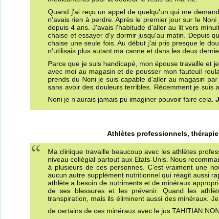
Quand j'ai reçu un appel de quelqu'un qui me demandait 
n'avais rien à perdre. Après le premier jour sur le Noni 
depuis 4 ans. J'avais l'habitude d'aller au lit vers mi
chaise et essayer d'y dormir jusqu'au matin. Depuis q
chaise une seule fois. Au début j'ai pris presque le d
n'utilisais plus autant ma canne et dans les deux derni
Parce que je suis handicapé, mon épouse travaille et je f
avec moi au magasin et de pousser mon fauteuil rou
prends du Noni je suis capable d'aller au magasin pa
sans avoir des douleurs terribles. Récemment je suis 
Noni je n'aurais jamais pu imaginer pouvoir faire cela.
Athlètes professionnels, thérapie
Ma clinique travaille beaucoup avec les athlètes prof
niveau collégial partout aux Etats-Unis. Nous recom
à plusieurs de ces personnes. C’est vraiment une nouv
aucun autre supplément nutritionnel qui réagit aussi 
athlète a besoin de nutriments et de minéraux appropri
de ses blessures et les prévenir. Quand les athlète
transpiration, mais ils éliminent aussi des minéraux. J
de certains de ces minéraux avec le jus TAHITIAN NON