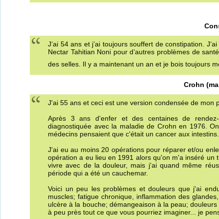
Cons
J’ai 54 ans et j’ai toujours souffert de constipation. 
Nectar Tahitian Noni pour d’autres problèmes de sant
des selles. Il y a maintenant un an et je bois toujours 
Crohn (mal
J'ai 55 ans et ceci est une version condensée de mon p
Après 3 ans d'enfer et des centaines de rendez-v
diagnostiquée avec la maladie de Crohn en 1976. On
médecins pensaient que c'était un cancer aux intestins.
J'ai eu au moins 20 opérations pour réparer et/ou enlev
opération a eu lieu en 1991 alors qu'on m'a inséré un t
vivre avec de la douleur, mais j'ai quand même réuss
période qui a été un cauchemar.
Voici un peu les problèmes et douleurs que j'ai endu
muscles; fatigue chronique, inflammation des glandes, 
ulcère à la bouche; démangeaison à la peau; douleurs à
à peu près tout ce que vous pourriez imaginer... je pens