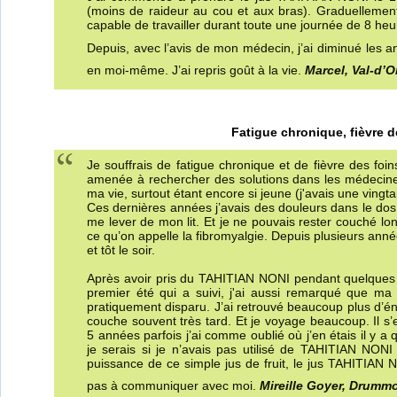
(moins de raideur au cou et aux bras). Graduellement
capable de travailler durant toute une journée de 8 he
Depuis, avec l’avis de mon médecin, j’ai diminué les an
en moi-même. J’ai repris goût à la vie.
Marcel, Val-d’Or
Fatigue chronique, fièvre d
Je souffrais de fatigue chronique et de fièvre des foi
amenée à rechercher des solutions dans les médecines 
ma vie, surtout étant encore si jeune (j'avais une vingt
Ces dernières années j’avais des douleurs dans le dos et
me lever de mon lit. Et je ne pouvais rester couché lon
ce qu’on appelle la fibromyalgie. Depuis plusieurs anné
et tôt le soir.
Après avoir pris du TAHITIAN NONI pendant quelques 
premier été qui a suivi, j'ai aussi remarqué que ma 
pratiquement disparu. J’ai retrouvé beaucoup plus d’én
couche souvent très tard. Et je voyage beaucoup. Il s
5 années parfois j’ai comme oublié où j’en étais il y a
je serais si je n’avais pas utilisé de TAHITIAN NONI
puissance de ce simple jus de fruit, le jus TAHITIAN N
pas à communiquer avec moi.
Mireille Goyer, Drumm