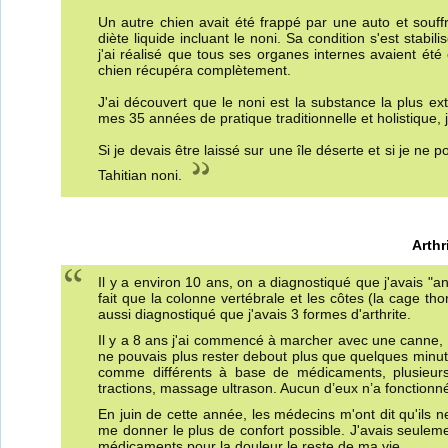
Un autre chien avait été frappé par une auto et souff
diète liquide incluant le noni. Sa condition s'est stabil
j'ai réalisé que tous ses organes internes avaient ét
chien récupéra complètement.
J'ai découvert que le noni est la substance la plus ex
mes 35 années de pratique traditionnelle et holistique, j
Si je devais être laissé sur une île déserte et si je ne 
Tahitian noni.
Arthr
Il y a environ 10 ans, on a diagnostiqué que j'avais "an
fait que la colonne vertébrale et les côtes (la cage th
aussi diagnostiqué que j'avais 3 formes d'arthrite.
Il y a 8 ans j'ai commencé à marcher avec une canne, et
ne pouvais plus rester debout plus que quelques minute
comme différents à base de médicaments, plusieurs 
tractions, massage ultrason. Aucun d’eux n’a fonctionn
En juin de cette année, les médecins m'ont dit qu'ils
me donner le plus de confort possible. J'avais seulem
médicaments pour la douleur le reste de ma vie.