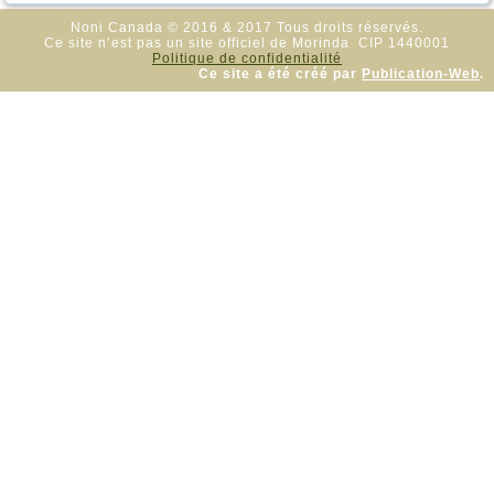
Noni Canada © 2016 & 2017 Tous droits réservés.
Ce site n’est pas un site officiel de Morinda CIP 1440001
Politique de confidentialité
Ce site a été créé par
Publication-Web
.