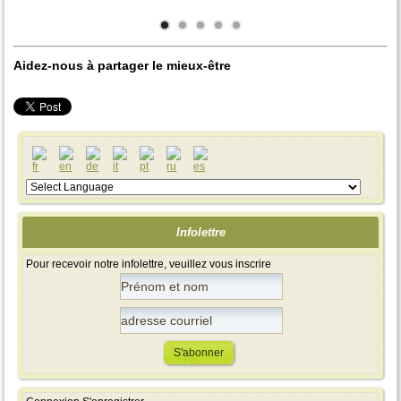
(sous-titré en
titré en français
sous-titré en
français)
français)
français
Aidez-nous à partager le mieux-être
Infolettre
Pour recevoir notre infolettre, veuillez vous inscrire