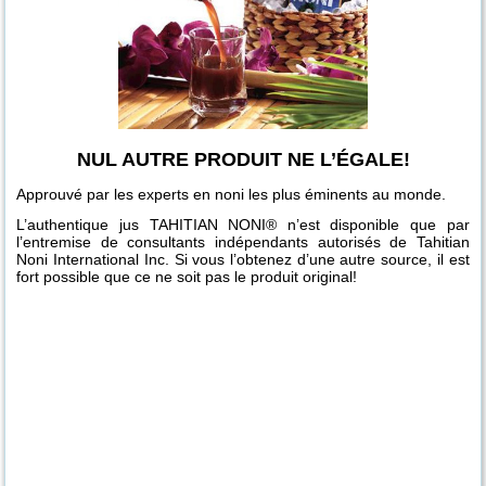
NUL AUTRE PRODUIT NE L’ÉGALE!
Approuvé par les experts en noni les plus éminents au monde.
L’authentique jus TAHITIAN NONI® n’est disponible que par
l’entremise de consultants indépendants autorisés de Tahitian
Noni International Inc. Si vous l’obtenez d’une autre source, il est
fort possible que ce ne soit pas le produit original!
White Space
Documentaire
Les produits
L'entreprise
Tahitian Noni
Les produits
It's Max...
It's Max!
Les cosmétiques
Le scanner
Morinda (en
TNI Song.mp4
sur Juergen
Morinda Core
TNI présentation
Tahitian Noni
TruAge (en
Origins and
Tahitian Noni -
Concentrate!
Age Defy (en
TruAge et son
français)
Mandl - CIP
présentés par
International -
français)
Destiny: EU
Morinda (en
français)
fonctionnement
Morinda - sous-
les fondateurs -
Morinda (en
French
français)